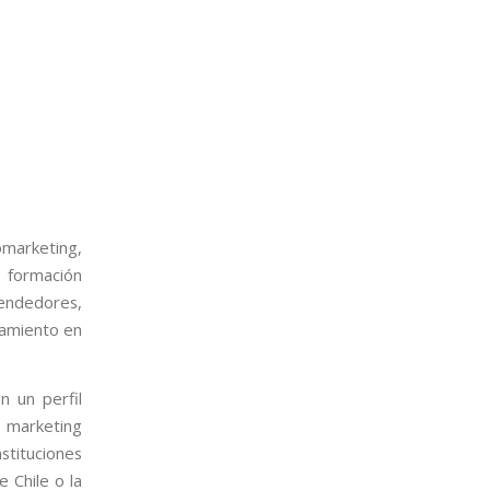
omarketing,
a formación
endedores,
namiento en
n un perfil
l marketing
stituciones
e Chile o la