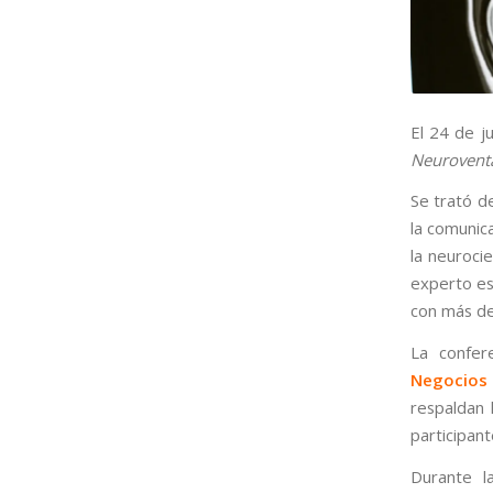
El 24 de j
Neurovent
Se trató de
la comunica
la neuroci
experto es
con más de
La confer
Negocios 
respaldan 
participant
Durante l