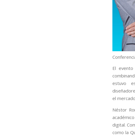
Conferenci
El evento 
combinando
estuvo es
diseñadore
el mercado 
Néstor Rom
académico 
digital. C
como la Qua