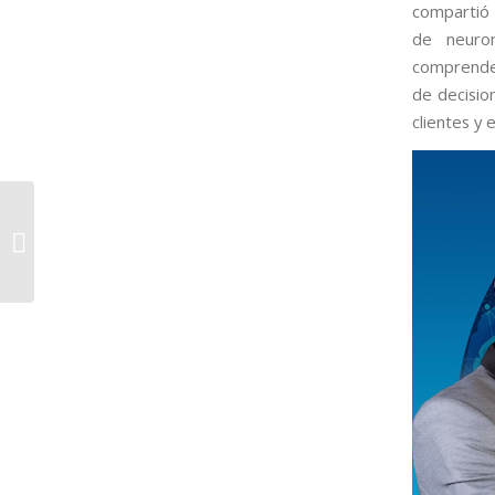
compartió 
de neuro
comprender
de decisio
clientes y 
Conferencia sobre la
influencia de la IA en el
marketing, presentada
por Néstor...