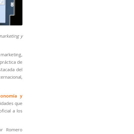
marketing y
l marketing,
 práctica de
stacada del
ernacional,
conomía y
tidades que
icial a los
tor Romero