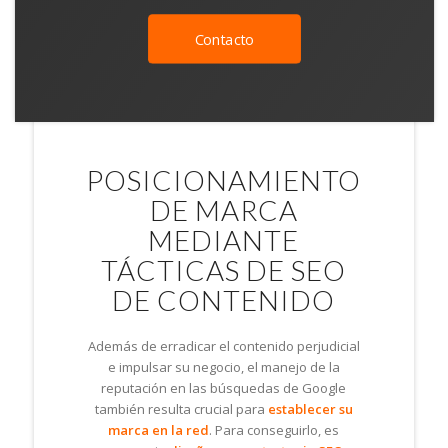
Contacto
POSICIONAMIENTO
DE MARCA
MEDIANTE
TÁCTICAS DE SEO
DE CONTENIDO
Además de erradicar el contenido perjudicial
e impulsar su negocio, el manejo de la
reputación en las búsquedas de Google
también resulta crucial para
establecer su
marca en la red
. Para conseguirlo, es