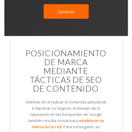
Contacto
POSICIONAMIENTO
DE MARCA
MEDIANTE
TÁCTICAS DE SEO
DE CONTENIDO
Además de erradicar el contenido perjudicial
e impulsar su negocio, el manejo de la
reputación en las búsquedas de Google
también resulta crucial para
establecer su
marca en la red
. Para conseguirlo, es